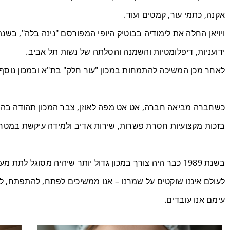
אקנה, כתמי עור, קמטים ועוד.
ידועניות, דיפלומטיות והשמנה והסלתה של נשות תל אביב.
לאחר מכן המשיכה להתמחות במכון "עור חלק" בת"א ובמכון נוסף בה
כשחברה מביאה חברה, אט אט מפה לאוזן, צבר המכון תהודה בהרצ
בזכות מקצועיות חסרת פשרות, שירות אדיב ולמידה עיקשת במטרה ל
בשנת 1989 כבר היה צורך במכון גדול יותר שיהיה מסוגל לתת מענה לקהל הלקוחות הרב. אז חנכנו את הבוטיק שלנו במיקומו הנוכחי בהרצליה.
לעולם איננו שוקטים על שמרנו – אנו ממשיכים לפתח, להתפתח, לה
עימם אנו עובדים.