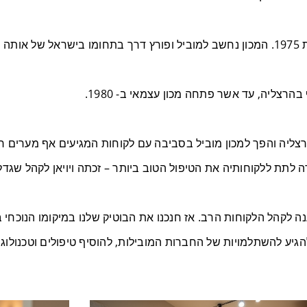
ויויאן החלה את לימודיה בבוטיק היופי המפורסם "נינה בלה", בשנת 1975. המכון נחשב למוביל ופורץ דר
רצליה, עד אשר פתחה מכון עצמאי ב- 1980.
ליה והפך למכון מוביל בסביבה עם לקוחות המגיעים אף מערים רח
תת ללקוחותיה את הטיפול הטוב ביותר – זכתה ויויאן לקהל שגדל 
גיע להשתלמויות של החברות המובילות, להוסיף טיפולים וטכנולוג