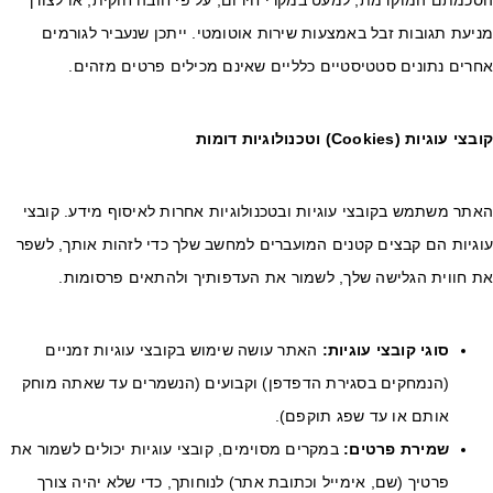
סכמתם המוקדמת, למעט במקרי חירום, על פי חובה חוקית, או לצורך
יעת תגובות זבל באמצעות שירות אוטומטי. ייתכן שנעביר לגורמים
חרים נתונים סטטיסטיים כלליים שאינם מכילים פרטים מזהים.
בצי עוגיות
(Cookies)
וטכנולוגיות דומות
תר משתמש בקובצי עוגיות ובטכנולוגיות אחרות לאיסוף מידע. קובצי
וגיות הם קבצים קטנים המועברים למחשב שלך כדי לזהות אותך, לשפר
ת חווית הגלישה שלך, לשמור את העדפותיך ולהתאים פרסומות.
סוגי קובצי עוגיות
:
האתר עושה שימוש בקובצי עוגיות זמניים
(הנמחקים בסגירת הדפדפן) וקבועים (הנשמרים עד שאתה מוחק
אותם או עד שפג תוקפם).
שמירת פרטים
:
במקרים מסוימים, קובצי עוגיות יכולים לשמור את
פרטיך (שם, אימייל וכתובת אתר) לנוחותך, כדי שלא יהיה צורך