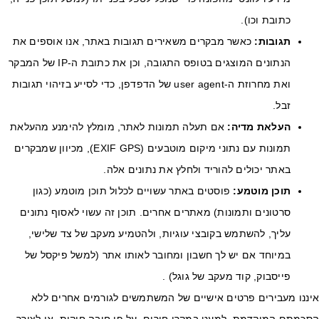
כתובת וכו).
תגובות
:
כאשר מבקרים משאירים תגובות באתר, אנו אוספים את
הנתונים המוצגים בטופס התגובה, וכן את כתובת ה-IP של המבקר
ואת מחרוזת ה-user agent של הדפדפן, כדי לסייע בזיהוי תגובות
זבל.
העלאת מדיה
:
אם תעלה תמונות לאתר, מומלץ להימנע מהעלאת
תמונות עם נתוני מיקום מוטבעים (EXIF GPS), מכיוון שמבקרים
באתר יכולים להוריד ולחלץ את נתונים אלה.
תוכן מוטמע
:
פוסטים באתר עשויים לכלול תוכן מוטמע (כגון
סרטונים ותמונות) מאתרים אחרים. תוכן זה עשוי לאסוף נתונים
עליך, להשתמש בקובצי עוגיות, ולהטמיע מעקב של צד שלישי,
במיוחד אם יש לך חשבון ומחובר לאותו אתר (למשל פיקסל של
פייסבוק, קוד מעקב של גוגל) .
יננו מעבירים פרטים אישיים של המשתמשים לגורמים אחרים ללא