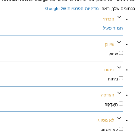
נתונים שלך, ראה:
מדיניות הפרטיות של Google
הֶכְרֵחִי
תמיד פעיל
שיווק
שיווק
ניתוח
ניתוח
הַעֲדָפָה
הַעֲדָפָה
לא מסווג
לא מסווג