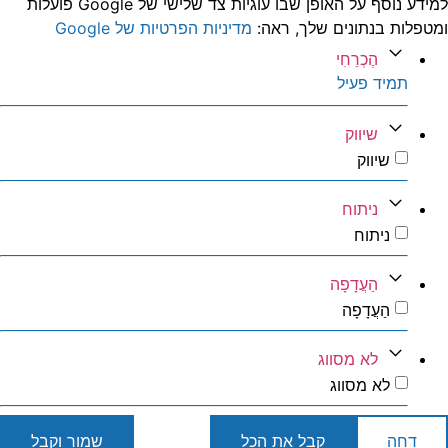
למידע נוסף על האופן שבו עוגיות צד שלישי של Google פועלות
טפלות בנתונים שלך, ראה:
מדיניות הפרטיות של Google
הֶכְרֵחִי
תמיד פעיל
שיווק
שיווק
ניתוח
ניתוח
הַעֲדָפָה
הַעֲדָפָה
לא מסווג
לא מסווג
דחה
קבל את הכל
שמור וקבל