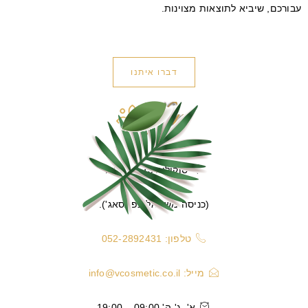
עבורכם, שיביא לתוצאות מצוינות.
דברו איתנו
סוקולוב 13, הרצליה
(כניסה משמאל בפאסאג').
טלפון: 052-2892431
מייל:
info@vcosmetic.co.il
א', ג'-ה' 09:00 – 19:00