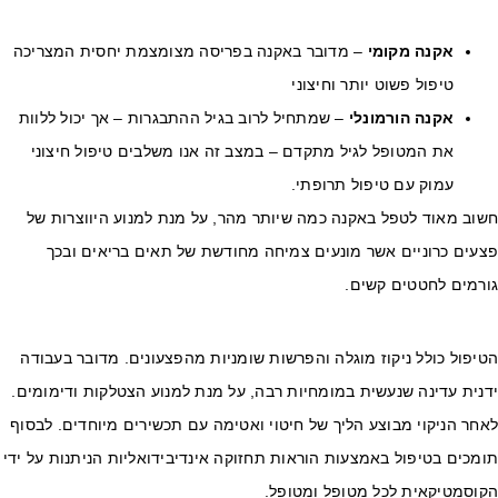
אקנה מקומי
– מדובר באקנה בפריסה מצומצמת יחסית המצריכה
טיפול פשוט יותר וחיצוני
אקנה הורמונלי
– שמתחיל לרוב בגיל ההתבגרות – אך יכול ללוות
את המטופל לגיל מתקדם – במצב זה אנו משלבים טיפול חיצוני
עמוק עם טיפול תרופתי.
שוב מאוד לטפל באקנה כמה שיותר מהר, על מנת למנוע היווצרות של
צעים כרוניים אשר מונעים צמיחה מחודשת של תאים בריאים ובכך
ורמים לחטטים קשים.
יפול כולל ניקוז מוגלה והפרשות שומניות מהפצעונים. מדובר בעבודה
נית עדינה שנעשית במומחיות רבה, על מנת למנוע הצטלקות ודימומים.
חר הניקוי מבוצע הליך של חיטוי ואטימה עם תכשירים מיוחדים. לבסוף
מכים בטיפול באמצעות הוראות תחזוקה אינדיבידואליות הניתנות על ידי
קוסמטיקאית לכל מטופל ומטופל.