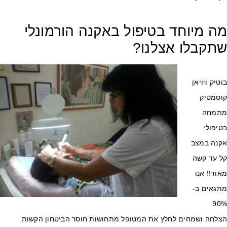
ה מיוחד בטיפול באקנה הורמונלי
תקבלו אצלנו?
טיק ויויאן
וסמטיק
תמחה
יפולי
קנה במצב
ל עד קשה
וד!! אנו
תגאים ב-
90
צלחה ושמחים לחלץ את המטופל מתחושות חוסר הביטחון הקשות