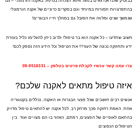
בבוטיק שלנו אנו גאים במעל 90% הצלחה בטיפול באקנה הורמונלי – גם
תפרצויות חמורות במיוחד וגם במקרים כרוניים של אקנה הורמונלי
משך שנים ומלווה את הסובל גם במהלך חייו הבוגרים!
וב שתדעו – כל אקנה הוא בר טיפול! ולרוב ניתן להעלימו כליל בעזרת
ע ותחזוקה נכונה של העור!!! את הטיפול וכל הידע הזה נספק לכם!
רו עמנו קשר עכשיו לקבלת פרטים בטלפון –
09-9516331
יזה טיפול מתאים לאקנה שלכם?
שים רבים חושבים שכל פצעי הבגרות או האקנה, נכללים בקטגוריה
חת. האמת רחוקה מכך מרחק רב. לכל אקנה יש להתאים טיפול מדויק
תאם לאופיים של הפצעים, רמתם, האזור בו הם מצויים ועוד. בין
יפולים הנפוצים: