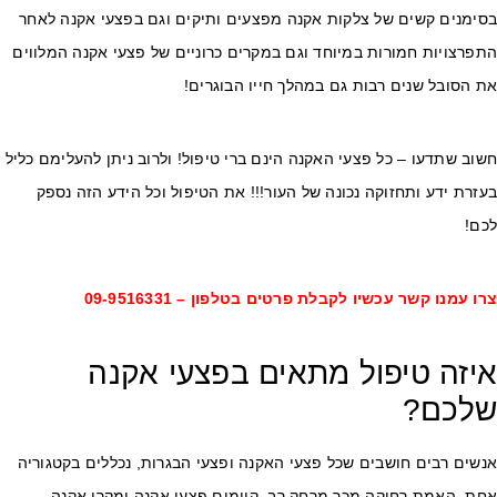
סימנים קשים של צלקות אקנה מפצעים ותיקים וגם בפצעי אקנה לאחר
פרצויות חמורות במיוחד וגם במקרים כרוניים של פצעי אקנה המלווים
 הסובל שנים רבות גם במהלך חייו הבוגרים!
וב שתדעו – כל פצעי האקנה הינם ברי טיפול! ולרוב ניתן להעלימם כליל
זרת ידע ותחזוקה נכונה של העור!!! את הטיפול וכל הידע הזה נספק
כם!
רו עמנו קשר עכשיו לקבלת פרטים בטלפון –
09-9516331
יזה טיפול מתאים בפצעי אקנה
לכם?
שים רבים חושבים שכל פצעי האקנה ופצעי הבגרות, נכללים בקטגוריה
חת. האמת רחוקה מכך מרחק רב. קיימים פצעי אקנה ומקרי אקנה