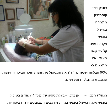
טיק ויויאן
וסמטיק
תמחה
טיפול
פצעי
קנה במצב
ל עד קשה
וד!! אנו
תגאים ב-
90% הצלחה ושמחים לחלץ את המטופל מתחושות חוסר הביטחון הקשות
נובעות מהצלקות והפצעים.
מנהלת המכון – ויויאן ברבי – בעלת ניסיון של מעל 4 עשורים בטיפול
צעי אקנה וטיפול בפצעי בגרות מורכבים המבוצעים ידנית ביסודיות.