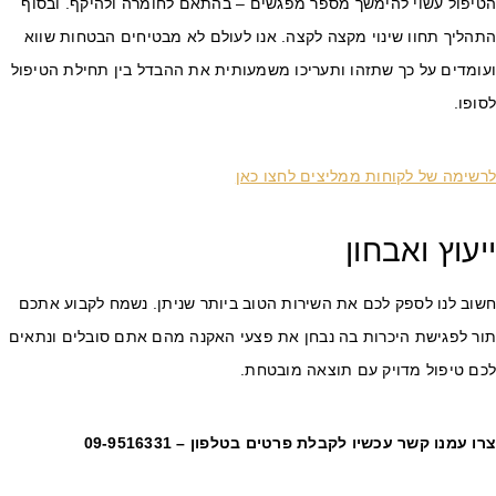
טיפול עשוי להימשך מספר מפגשים – בהתאם לחומרה ולהיקף. ובסוף
הליך תחוו שינוי מקצה לקצה. אנו לעולם לא מבטיחים הבטחות שווא
עומדים על כך שתזהו ותעריכו משמעותית את ההבדל בין תחילת הטיפול
ופו.
רשימה של לקוחות ממליצים לחצו כאן
יעוץ ואבחון
שוב לנו לספק לכם את השירות הטוב ביותר שניתן. נשמח לקבוע אתכם
ור לפגישת היכרות בה נבחן את פצעי האקנה מהם אתם סובלים ונתאים
כם טיפול מדויק עם תוצאה מובטחת.
רו עמנו קשר עכשיו לקבלת פרטים בטלפון –
09-9516331