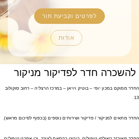
לפרטים וקביעת תור
אודות
להשכרה חדר לפדיקור מניקור
דר ממוקם במכון יופי – בוטיק ויויאן – במרכז הרצליה – רחוב סוקולוב
1
דר מתאים למניקור / פדיקור ושירותים נוספים (בכפוף לסיכום מראש).
דר מאובזר בשולחן טיפולים, ריהוט בהתאם לצורך, וכן אמבט טיפולים