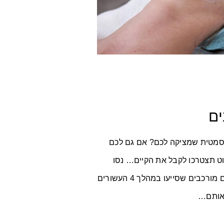
ים
סמטית שמציקה לכם? אם גם לכם
וט תצטרכו לקבל את הקיים… נסו
אותנו! בוטיק ויויאן קוסמטיק מתמחה בטיפולים מורכבים שסייעו במהלך 4 העשורים
באותם…